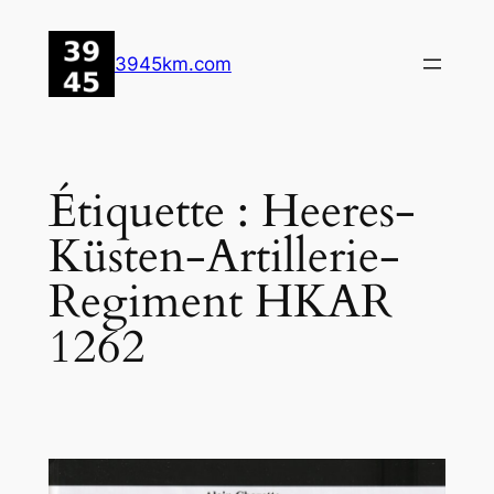
Aller
au
3945km.com
contenu
Étiquette :
Heeres-
Küsten-Artillerie-
Regiment HKAR
1262