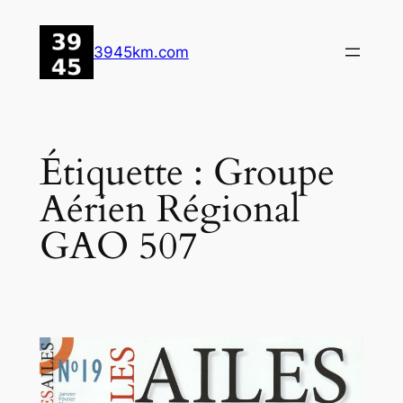
Aller
au
3945km.com
contenu
Étiquette :
Groupe
Aérien Régional
GAO 507