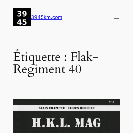
Aller
au
3945km.com
contenu
Étiquette :
Flak-
Regiment 40