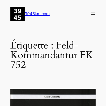
Aller
au
3945km.com
contenu
Étiquette :
Feld-
Kommandantur FK
752