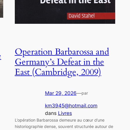
Operation Barbarossa and
e
Germany’s Defeat in the
East (Cambridge, 2009)
Mar 29, 2026
—
par
km3945@hotmail.com
dans
Livres
L’opération Barbarossa demeure au cœur d’une
historiographie dense, souvent structurée autour de