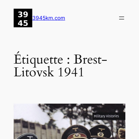
Aller
au
3945km.com
contenu
Étiquette :
Brest-
Litovsk 1941