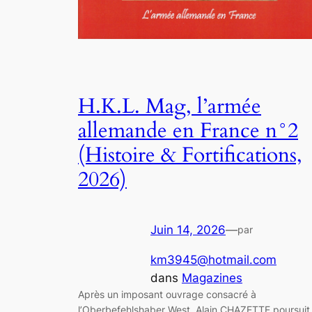
H.K.L. Mag, l’armée
allemande en France n°2
(Histoire & Fortifications,
2026)
Juin 14, 2026
—
par
km3945@hotmail.com
dans
Magazines
Après un imposant ouvrage consacré à
l’Oberbefehlshaber West, Alain CHAZETTE poursuit