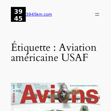
Aller
au
3945km.com
contenu
Étiquette :
Aviation
américaine USAF