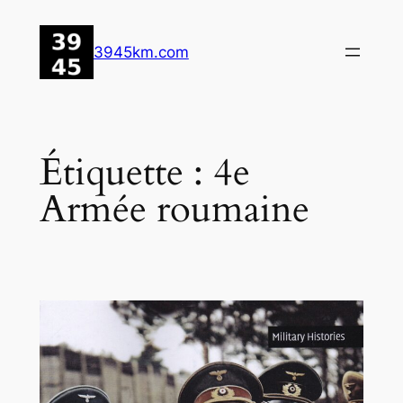
Aller
au
3945km.com
contenu
Étiquette :
4e
Armée roumaine