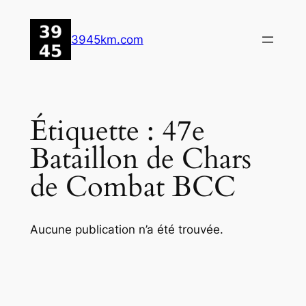
Aller
au
3945km.com
contenu
Étiquette :
47e
Bataillon de Chars
de Combat BCC
Aucune publication n’a été trouvée.