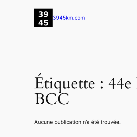
Aller
au
3945km.com
contenu
Étiquette :
44e 
BCC
Aucune publication n’a été trouvée.