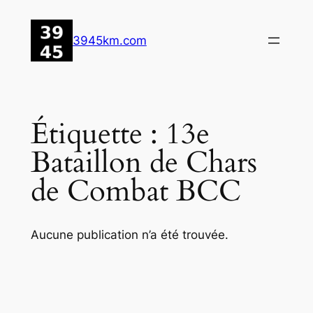
Aller
au
3945km.com
contenu
Étiquette :
13e
Bataillon de Chars
de Combat BCC
Aucune publication n’a été trouvée.